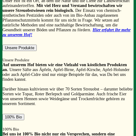
Unser Hof ist ein Ort, an dem die Natur und die Liebe zur Landwirtschaft
aufeinandertreffen.
Mit viel Herz und Verstand bewirtschaften wir
unsere Streuobstwiesen rein biologisch.
Der Einsatz von chemisch-
synthetischen Pestiziden oder auch von im Bio-Anbau zugelassenen
Pflanzenschutzmitteln kommt für uns nicht in Frage. Wir setzen auf
natürliche Methoden und eine nachhaltige Bewirtschaftung, um die
Gesundheit unserer Böden und Pflanzen zu fördern.
Hier erfahrt ihr mehr
zu unserem
Hof!
Unsere Produkte
Unsere Produkte
Auf unserem Hof bieten wir eine Vielzahl von köstlichen Produkten
an.
Unsere Säfte aus Äpfeln, Apfel-Birne, Apfel-Kirsche, Apfel-Holunder
oder auch Apfel-Cidre sind nur einige Beispiele für das, was Du bei uns
finden kannst.
Darüber hinaus kultivieren wir über 70 Sorten Streuobst – darunter beliebte
Sorten wie Topaz, Roter Berlepsch und Goldparmäne. Auch frische Eier
von unseren Hennen sowie Weidegänse und Trockenfrüchte gehören zu
unserem Sortiment.
100% Bio
100% Bio
Bei uns ist 100% Bio nicht nur ein Versprechen, sondern eine