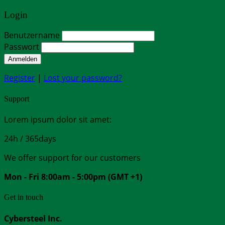
Login
Benutzername
Passwort
Anmelden
Register
|
Lost your password?
Support
Lorem ipsum dolor sit amet:
24h
/ 365days
We offer support for our customers
Mon - Fri 8:00am - 5:00pm
(GMT +1)
Get in touch
Cybersteel Inc.