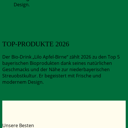
Design.
TOP-PRODUKTE
2026
Der Bio-Drink „Lilo Apfel-Birne“ zählt 2026 zu den Top 5
bayerischen Bioprodukten dank seines natürlichen
Geschmacks und der Nähe zur niederbayerischen
Streuobstkultur. Er begeistert mit Frische und
modernem Design.
Unsere Besten