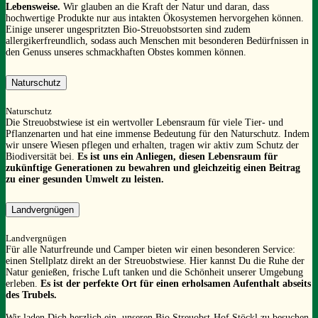
Lebensweise.
Wir glauben an die Kraft der Natur und daran, dass
hochwertige Produkte nur aus intakten Ökosystemen hervorgehen können.
Einige unserer ungespritzten Bio-Streuobstsorten sind zudem
allergikerfreundlich, sodass auch Menschen mit besonderen Bedürfnissen in
den Genuss unseres schmackhaften Obstes kommen können.
Naturschutz
Naturschutz
Die Streuobstwiese ist ein wertvoller Lebensraum für viele Tier- und
Pflanzenarten und hat eine immense Bedeutung für den Naturschutz. Indem
wir unsere Wiesen pflegen und erhalten, tragen wir aktiv zum Schutz der
Biodiversität bei.
Es ist uns ein Anliegen, diesen Lebensraum für
zukünftige Generationen zu bewahren und gleichzeitig einen Beitrag
zu einer gesunden Umwelt zu leisten.
Landvergnügen
Landvergnügen
Für alle Naturfreunde und Camper bieten wir einen besonderen Service:
einen Stellplatz direkt an der Streuobstwiese. Hier kannst Du die Ruhe der
Natur genießen, frische Luft tanken und die Schönheit unserer Umgebung
erleben.
Es ist der perfekte Ort für einen erholsamen Aufenthalt abseits
des Trubels.
Wir laden Dich herzlich ein, unseren Bio Streuobst-Hof Stöckl zu besuchen