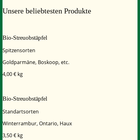
Unsere beliebtesten
Produkte
Bio-Streuobstäpfel
Spitzensorten
Goldparmäne, Boskoop, etc.
4,00
€ kg
Bio-Streuobstäpfel
Standartsorten
Winterrambur, Ontario, Haux
3,50
€ kg