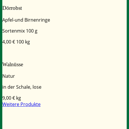
Dörrobst
Apfel-und Birnenringe
Sortenmix 100 g
4,00
€ 100 kg
Walnüsse
Natur
in der Schale, lose
9,00
€ kg
Weitere Produkte