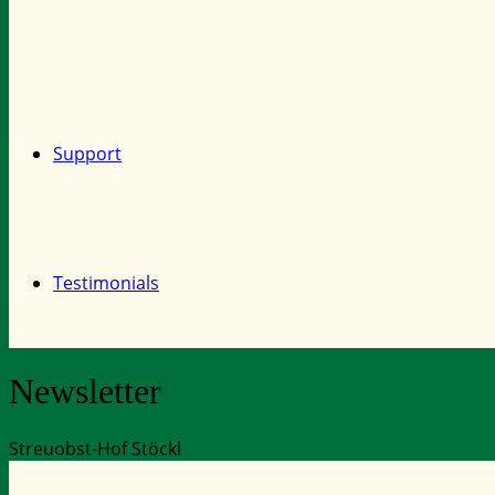
Support
Testimonials
Newsletter
Streuobst-Hof Stöckl