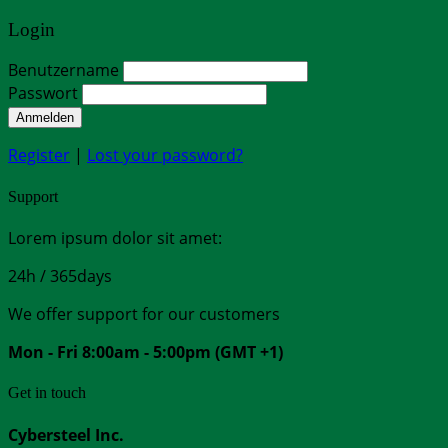
Login
Benutzername
Passwort
Anmelden
Register
|
Lost your password?
Support
Lorem ipsum dolor sit amet:
24h
/ 365days
We offer support for our customers
Mon - Fri 8:00am - 5:00pm
(GMT +1)
Get in touch
Cybersteel Inc.