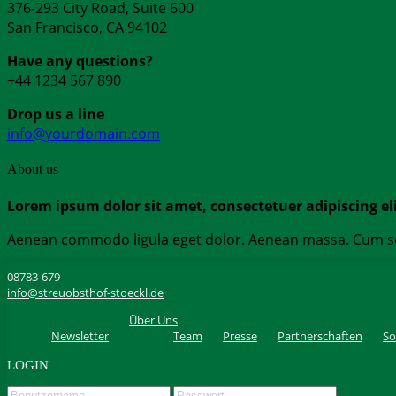
376-293 City Road, Suite 600
San Francisco, CA 94102
Have any questions?
+44 1234 567 890
Drop us a line
info@yourdomain.com
About us
Lorem ipsum dolor sit amet, consectetuer adipiscing eli
Aenean commodo ligula eget dolor. Aenean massa. Cum soci
08783-679
info@streuobsthof-stoeckl.de
Über Uns
Newsletter
Team
Presse
Partnerschaften
So
LOGIN