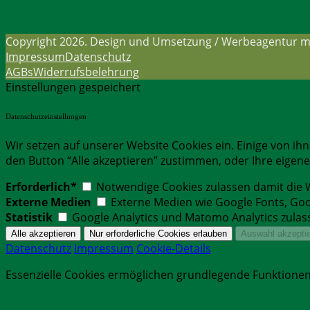
Copyright 2026. Design und Umsetzung / Werbeagentur
Impressum
Datenschutz
AGBs
Widerrufsbelehrung
Einstellungen gespeichert
Datenschutzeinstellungen
Wir setzen auf unserer Website Cookies ein. Einige von ih
den Button “Alle akzeptieren” zustimmen, oder Ihre eige
Erforderlich*
Notwendige Cookies zulassen damit die W
Externe Medien
Externe Medien wie Google Fonts, Go
Statistik
Google Analytics und Matomo Analytics zulas
Datenschutz
Impressum
Cookie-Details
Essenzielle Cookies ermöglichen grundlegende Funktionen 