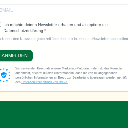
Ich möchte deinen Newsletter erhalten und akzeptiere die
Datenschutzerklärung.
 kannst den Newsletter jederzeit über den Link in unserem Newsletter abbestellen
ANMELDEN
Wir verwenden Brevo als unsere Marketing-Plattform. Indem du das Formular
absendest, erklärst du dich einverstanden, dass die von dir angegebenen
persönlichen Informationen an Brevo zur Bearbeitung übertragen werden gemäß
den
Datenschutzrichtlinien von Brevo.